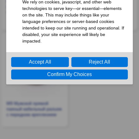
M9 Female Straight Solder
M9 Женский прямой
Cable Front Fastened
коннектор для печатной
Conector
платы с передним
креплением
M9 Мужской прямой
паяный кабельный разъем
с передним креплением