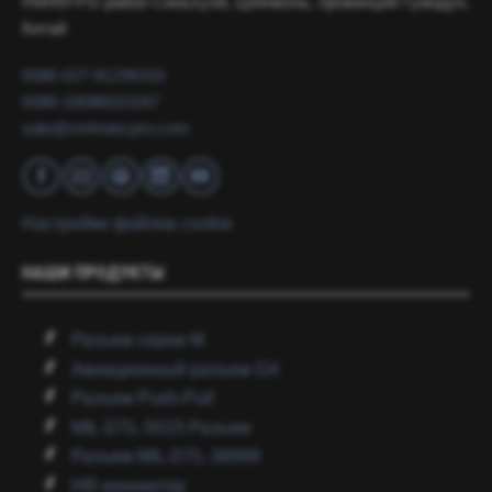
HW49+FG район Синьхуэй, Цзянмэнь, провинция Гуандун,
Китай
0086-027-81296316
0086-18086610187
sale@renhotecpro.com
Настройки файлов cookie
НАШИ ПРОДУКТЫ
Разъем серии M
Авиационный разъем GX
Разъем Push-Pull
MIL-DTL-5015 Разъем
Разъем MIL-DTL-38999
HR-коннектор