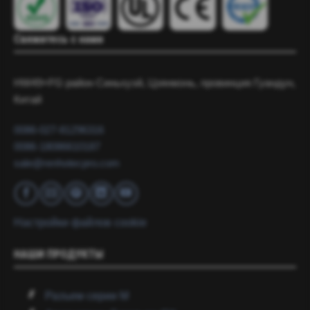
Свяжитесь с нами
HW49+FG район Синьхуэй, Цзянмэнь, провинция Гуандун,
Китай
0086-027-81296316
0086-18086610187
sale@renhotecpro.com
Настройки файлов cookie
НАШИ ПРОДУКТЫ
Разъем серии M