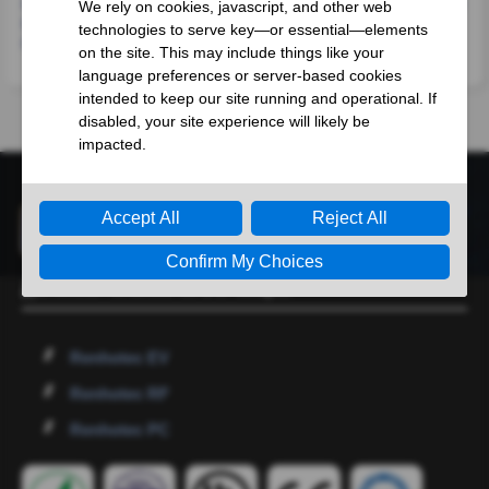
M9 Female Plug Straight
M9 Male Plug Straight Metal
Metal Shell Field Wireable
Shell Cable Field Wireable
Power Connector
Connector
ДОПОЛНИТЕЛЬНАЯ ИНФОРМАЦИЯ
Renhotec EV
Renhotec RF
Renhotec PC