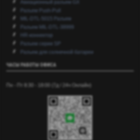
Авиационный разъем GX
Разъем Push-Pull
MIL-DTL-5015 Разъем
Разъем MIL-DTL-38999
HR-коннектор
Разъем серии SP
Разъем для солнечной батареи
ЧАСЫ РАБОТЫ ОФИСА
Пн - Пт 8:30 - 18:00 (7д / 24ч Онлайн)